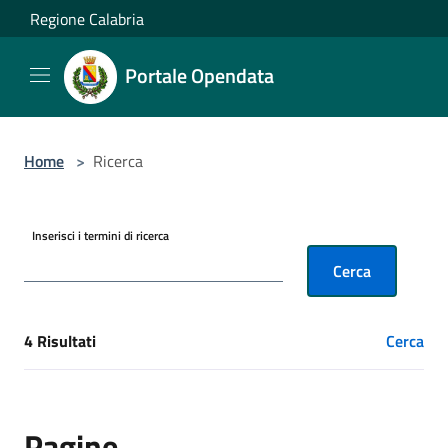
Salta al contenuto principale
Regione Calabria
Portale Opendata
Home
>
Ricerca
Inserisci i termini di ricerca
Cerca
4 Risultati
Cerca
[results] Risultati
Pagine